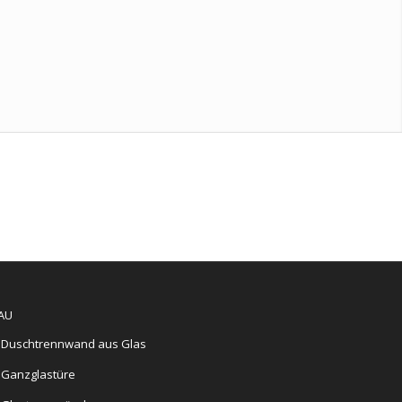
AU
Duschtrennwand aus Glas
Ganzglastüre